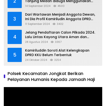
2
Tanjung Medan diduga Menggunakan
Matrial Tanah tak Berizin Resmi
14 September 2024
4500
Dari Wartawan Menjadi Anggota Dewan,
3
Ini Dia Profil Kamiriludin Anggota DPRD
Dapil 1 KKU
11 September 2024
3432
Jelang Pendaftaran Calon Pilkada 2024.
4
Lalu Lintas Kayong Utara Aman dan
Kondusif
28 Agustus 2024
3367
Kamiriluddin Soroti Alat Kelengkapan
5
DPRD KKU Belum Terbentuk
24 Oktober 2024
3254
Polsek Kecamatan Jongkat Berikan
Pelayanan Humanis Kepada Jamaah Haji