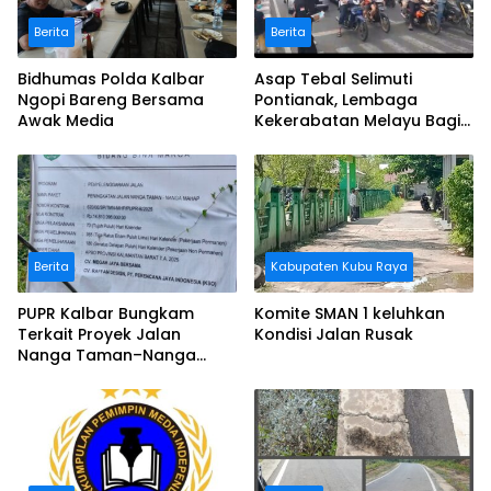
Berita
Berita
Bidhumas Polda Kalbar
Asap Tebal Selimuti
Ngopi Bareng Bersama
Pontianak, Lembaga
Awak Media
Kekerabatan Melayu Bagi
Masker
Berita
Kabupaten Kubu Raya
PUPR Kalbar Bungkam
Komite SMAN 1 keluhkan
Terkait Proyek Jalan
Kondisi Jalan Rusak
Nanga Taman–Nanga
Mahap yang Terindikasi
Bermasalah