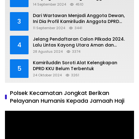
Matrial Tanah tak Berizin Resmi
14 September 2024
4510
Dari Wartawan Menjadi Anggota Dewan,
3
Ini Dia Profil Kamiriludin Anggota DPRD
Dapil 1 KKU
11 September 2024
3441
Jelang Pendaftaran Calon Pilkada 2024.
4
Lalu Lintas Kayong Utara Aman dan
Kondusif
28 Agustus 2024
3374
Kamiriluddin Soroti Alat Kelengkapan
5
DPRD KKU Belum Terbentuk
24 Oktober 2024
3261
Polsek Kecamatan Jongkat Berikan
Pelayanan Humanis Kepada Jamaah Haji