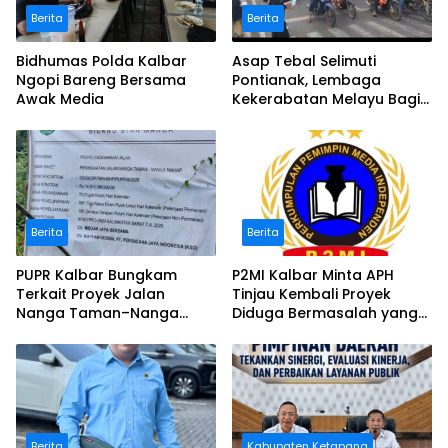
Berita
Berita
Bidhumas Polda Kalbar
Asap Tebal Selimuti
Ngopi Bareng Bersama
Pontianak, Lembaga
Awak Media
Kekerabatan Melayu Bagi
Masker
Berita
Berita
PUPR Kalbar Bungkam
P2MI Kalbar Minta APH
Terkait Proyek Jalan
Tinjau Kembali Proyek
Nanga Taman–Nanga
Diduga Bermasalah yang
Mahap yang Terindikasi
Diawasi BWSK 1 Pontianak
Bermasalah
Berita
Kabupaten Ketapang