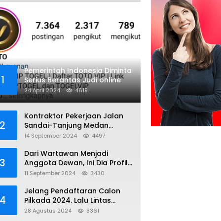
Pemerintah Indonesia Diminta
1
Serius Berantas Judi online
24 April 2024
4619
Kontraktor Pekerjaan Jalan
2
Sandai-Tanjung Medan
diduga Menggunakan Matrial
14 September 2024
4497
Tanah tak Berizin Resmi
Dari Wartawan Menjadi
3
Anggota Dewan, Ini Dia Profil
Kamiriludin Anggota DPRD
11 September 2024
3430
Dapil 1 KKU
Jelang Pendaftaran Calon
4
Pilkada 2024. Lalu Lintas
Kayong Utara Aman dan
28 Agustus 2024
3361
Kondusif