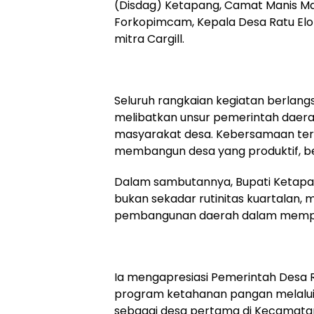
(Disdag) Ketapang, Camat Manis Mat
Forkopimcam, Kepala Desa Ratu El
mitra Cargill.
Seluruh rangkaian kegiatan berlan
melibatkan unsur pemerintah daera
masyarakat desa. Kebersamaan terse
membangun desa yang produktif, ber
Dalam sambutannya, Bupati Ketap
bukan sekadar rutinitas kuartalan, m
pembangunan daerah dalam mempe
Ia mengapresiasi Pemerintah Desa Ra
program ketahanan pangan melalui 
sebagai desa pertama di Kecamatan