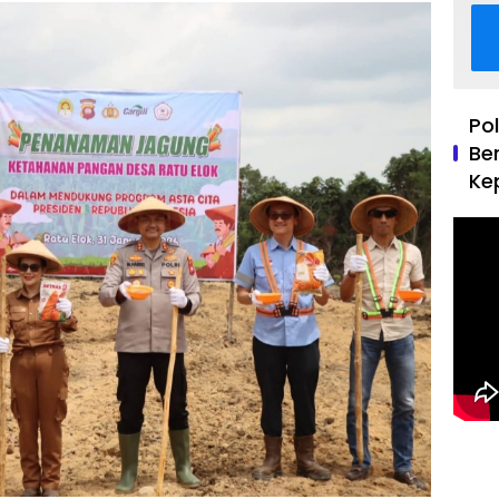
Po
Be
Ke