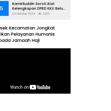
Kamiriluddin Soroti Alat
5
Kelengkapan DPRD KKU Belum
Terbentuk
24 Oktober 2024
3250
lsek Kecamatan Jongkat
rikan Pelayanan Humanis
pada Jamaah Haji