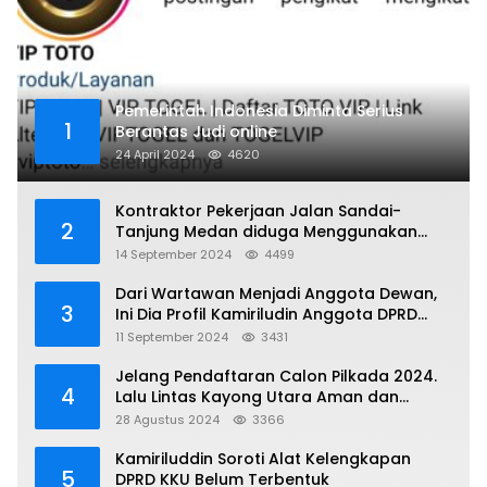
Pemerintah Indonesia Diminta Serius
1
Berantas Judi online
24 April 2024
4620
Kontraktor Pekerjaan Jalan Sandai-
2
Tanjung Medan diduga Menggunakan
Matrial Tanah tak Berizin Resmi
14 September 2024
4499
Dari Wartawan Menjadi Anggota Dewan,
3
Ini Dia Profil Kamiriludin Anggota DPRD
Dapil 1 KKU
11 September 2024
3431
Jelang Pendaftaran Calon Pilkada 2024.
4
Lalu Lintas Kayong Utara Aman dan
Kondusif
28 Agustus 2024
3366
Kamiriluddin Soroti Alat Kelengkapan
5
DPRD KKU Belum Terbentuk