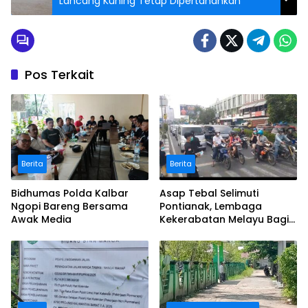
Lancang Kuning Tetap Dipertahankan
Pos Terkait
Berita
Berita
Bidhumas Polda Kalbar
Asap Tebal Selimuti
Ngopi Bareng Bersama
Pontianak, Lembaga
Awak Media
Kekerabatan Melayu Bagi
Masker