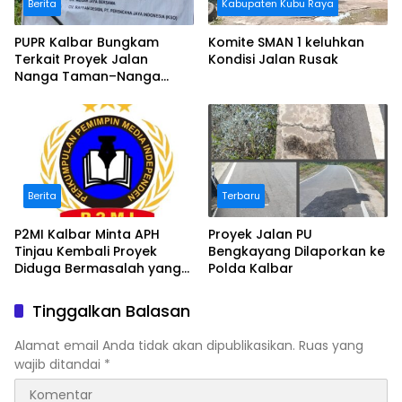
Berita
Kabupaten Kubu Raya
PUPR Kalbar Bungkam
Komite SMAN 1 keluhkan
Terkait Proyek Jalan
Kondisi Jalan Rusak
Nanga Taman–Nanga
Mahap yang Terindikasi
Bermasalah
Berita
Terbaru
P2MI Kalbar Minta APH
Proyek Jalan PU
Tinjau Kembali Proyek
Bengkayang Dilaporkan ke
Diduga Bermasalah yang
Polda Kalbar
Diawasi BWSK 1 Pontianak
Tinggalkan Balasan
Alamat email Anda tidak akan dipublikasikan.
Ruas yang
wajib ditandai
*