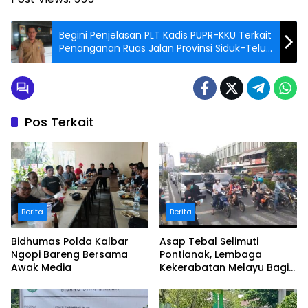
Begini Penjelasan PLT Kadis PUPR-KKU Terkait
Penanganan Ruas Jalan Provinsi Siduk-Teluk
Batang
Pos Terkait
Berita
Berita
Bidhumas Polda Kalbar
Asap Tebal Selimuti
Ngopi Bareng Bersama
Pontianak, Lembaga
Awak Media
Kekerabatan Melayu Bagi
Masker