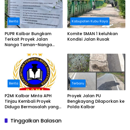
Berita
Kabupaten Kubu Raya
PUPR Kalbar Bungkam
Komite SMAN 1 keluhkan
Terkait Proyek Jalan
Kondisi Jalan Rusak
Nanga Taman–Nanga
Mahap yang Terindikasi
Bermasalah
Berita
Terbaru
P2MI Kalbar Minta APH
Proyek Jalan PU
Tinjau Kembali Proyek
Bengkayang Dilaporkan ke
Diduga Bermasalah yang
Polda Kalbar
Diawasi BWSK 1 Pontianak
Tinggalkan Balasan