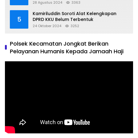
Kondusif
28 Agustus 2024
3363
Kamiriluddin Soroti Alat Kelengkapan
5
DPRD KKU Belum Terbentuk
24 Oktober 2024
3252
Polsek Kecamatan Jongkat Berikan
Pelayanan Humanis Kepada Jamaah Haji