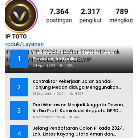
Pemerintah Indonesia Diminta Serius
1
Berantas Judi online
24 April 2024
4620
Kontraktor Pekerjaan Jalan Sandai-
2
Tanjung Medan diduga Menggunakan
Matrial Tanah tak Berizin Resmi
14 September 2024
4498
Dari Wartawan Menjadi Anggota Dewan,
3
Ini Dia Profil Kamiriludin Anggota DPRD
Dapil 1 KKU
11 September 2024
3431
Jelang Pendaftaran Calon Pilkada 2024.
4
Lalu Lintas Kayong Utara Aman dan