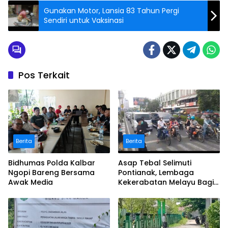
Gunakan Motor, Lansia 83 Tahun Pergi
Sendiri untuk Vaksinasi
Pos Terkait
Berita
Berita
Bidhumas Polda Kalbar
Asap Tebal Selimuti
Ngopi Bareng Bersama
Pontianak, Lembaga
Awak Media
Kekerabatan Melayu Bagi
Masker