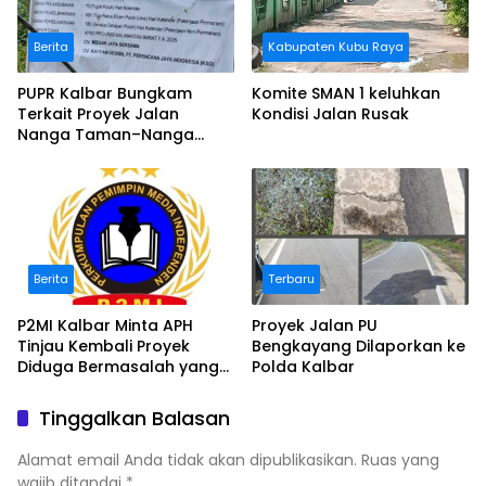
Berita
Kabupaten Kubu Raya
PUPR Kalbar Bungkam
Komite SMAN 1 keluhkan
Terkait Proyek Jalan
Kondisi Jalan Rusak
Nanga Taman–Nanga
Mahap yang Terindikasi
Bermasalah
Berita
Terbaru
P2MI Kalbar Minta APH
Proyek Jalan PU
Tinjau Kembali Proyek
Bengkayang Dilaporkan ke
Diduga Bermasalah yang
Polda Kalbar
Diawasi BWSK 1 Pontianak
Tinggalkan Balasan
Alamat email Anda tidak akan dipublikasikan.
Ruas yang
wajib ditandai
*