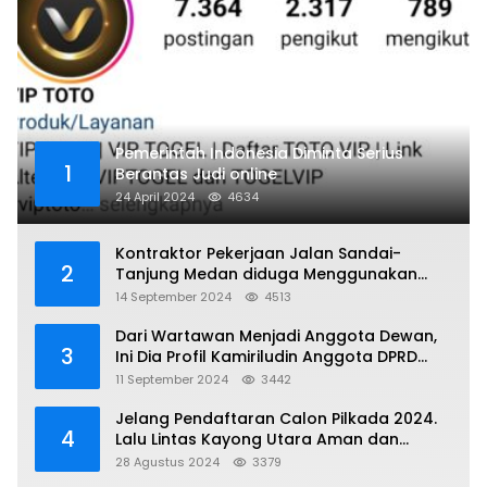
Pemerintah Indonesia Diminta Serius
1
Berantas Judi online
24 April 2024
4634
Kontraktor Pekerjaan Jalan Sandai-
2
Tanjung Medan diduga Menggunakan
Matrial Tanah tak Berizin Resmi
14 September 2024
4513
Dari Wartawan Menjadi Anggota Dewan,
3
Ini Dia Profil Kamiriludin Anggota DPRD
Dapil 1 KKU
11 September 2024
3442
Jelang Pendaftaran Calon Pilkada 2024.
4
Lalu Lintas Kayong Utara Aman dan
Kondusif
28 Agustus 2024
3379