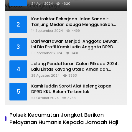
24 April 2024
4620
Kontraktor Pekerjaan Jalan Sandai-
2
Tanjung Medan diduga Menggunakan
Matrial Tanah tak Berizin Resmi
14 September 2024
4499
Dari Wartawan Menjadi Anggota Dewan,
3
Ini Dia Profil Kamiriludin Anggota DPRD
Dapil 1 KKU
11 September 2024
3431
Jelang Pendaftaran Calon Pilkada 2024.
4
Lalu Lintas Kayong Utara Aman dan
Kondusif
28 Agustus 2024
3363
Kamiriluddin Soroti Alat Kelengkapan
5
DPRD KKU Belum Terbentuk
24 Oktober 2024
3253
Polsek Kecamatan Jongkat Berikan
Pelayanan Humanis Kepada Jamaah Haji