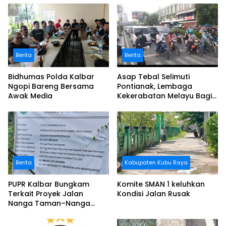
Berita
Berita
Bidhumas Polda Kalbar
Asap Tebal Selimuti
Ngopi Bareng Bersama
Pontianak, Lembaga
Awak Media
Kekerabatan Melayu Bagi
Masker
Berita
Kabupaten Kubu Raya
PUPR Kalbar Bungkam
Komite SMAN 1 keluhkan
Terkait Proyek Jalan
Kondisi Jalan Rusak
Nanga Taman–Nanga
Mahap yang Terindikasi
Bermasalah