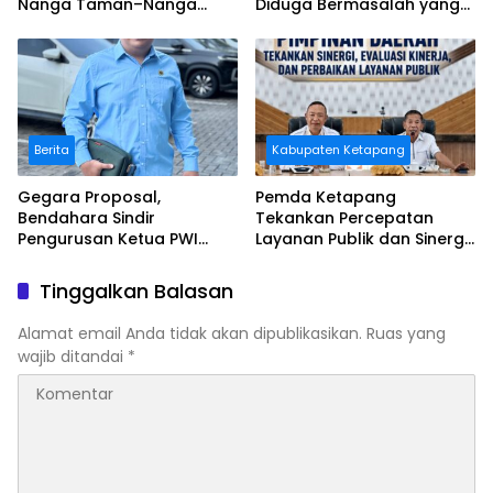
Nanga Taman–Nanga
Diduga Bermasalah yang
Mahap yang Terindikasi
Diawasi BWSK 1 Pontianak
Bermasalah
Berita
Kabupaten Ketapang
Gegara Proposal,
Pemda Ketapang
Bendahara Sindir
Tekankan Percepatan
Pengurusan Ketua PWI
Layanan Publik dan Sinergi
Kalbar
Pembangunan Daerah
Tinggalkan Balasan
Alamat email Anda tidak akan dipublikasikan.
Ruas yang
wajib ditandai
*