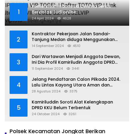
Pemerintah Indonesia Diminta Serius
1
Berantas Judi online
24 April 2024
4628
Kontraktor Pekerjaan Jalan Sandai-
2
Tanjung Medan diduga Menggunakan
Matrial Tanah tak Berizin Resmi
14 September 2024
4510
Dari Wartawan Menjadi Anggota Dewan,
3
Ini Dia Profil Kamiriludin Anggota DPRD
Dapil 1 KKU
11 September 2024
3441
Jelang Pendaftaran Calon Pilkada 2024.
4
Lalu Lintas Kayong Utara Aman dan
Kondusif
28 Agustus 2024
3375
Kamiriluddin Soroti Alat Kelengkapan
5
DPRD KKU Belum Terbentuk
24 Oktober 2024
3261
Polsek Kecamatan Jongkat Berikan