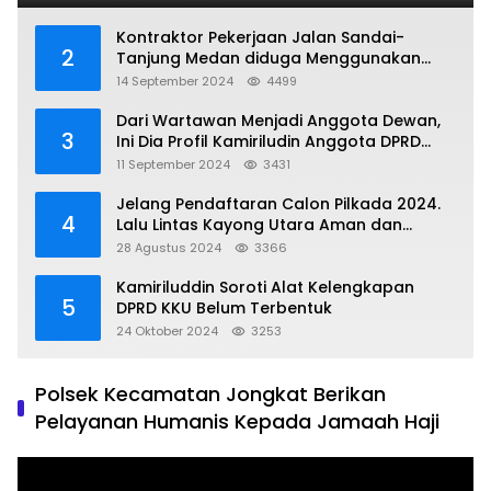
Kontraktor Pekerjaan Jalan Sandai-
2
Tanjung Medan diduga Menggunakan
Matrial Tanah tak Berizin Resmi
14 September 2024
4499
Dari Wartawan Menjadi Anggota Dewan,
3
Ini Dia Profil Kamiriludin Anggota DPRD
Dapil 1 KKU
11 September 2024
3431
Jelang Pendaftaran Calon Pilkada 2024.
4
Lalu Lintas Kayong Utara Aman dan
Kondusif
28 Agustus 2024
3366
Kamiriluddin Soroti Alat Kelengkapan
5
DPRD KKU Belum Terbentuk
24 Oktober 2024
3253
Polsek Kecamatan Jongkat Berikan
Pelayanan Humanis Kepada Jamaah Haji