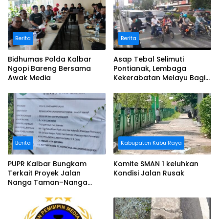
Berita
Berita
Bidhumas Polda Kalbar
Asap Tebal Selimuti
Ngopi Bareng Bersama
Pontianak, Lembaga
Awak Media
Kekerabatan Melayu Bagi
Masker
Berita
Kabupaten Kubu Raya
PUPR Kalbar Bungkam
Komite SMAN 1 keluhkan
Terkait Proyek Jalan
Kondisi Jalan Rusak
Nanga Taman–Nanga
Mahap yang Terindikasi
Bermasalah